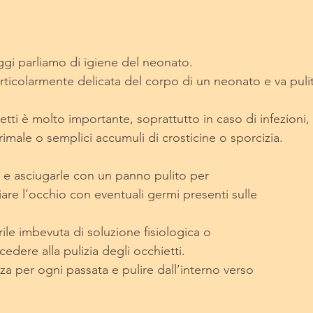
ggi parliamo di igiene del neonato. 
articolarmente delicata del corpo di un neonato e va pul
etti è molto importante, soprattutto in caso di infezioni, 
rimale o semplici accumuli di crosticine o sporcizia. 
i e asciugarle con un panno pulito per
ntagiare l’occhio con eventuali germi presenti sulle
rile imbevuta di soluzione fisiologica o
procedere alla pulizia degli occhietti.
a garza per ogni passata e pulire dall’interno verso