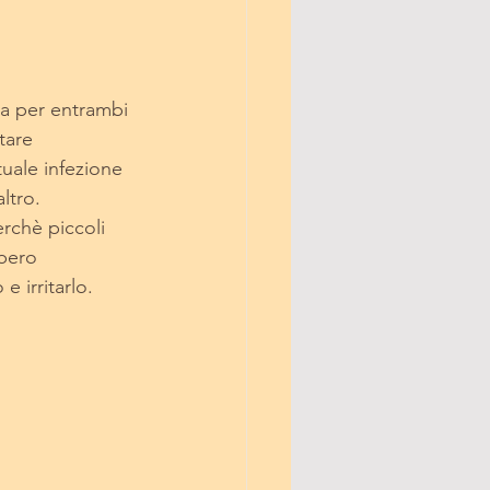
za per entrambi 
tare
ltro.
bbero
o e irritarlo. 