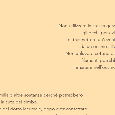
Non utilizzare la stessa gar
gli occhi per evi
      di trasmettere un'eventuale infezione 
da un occhio all’a
 Non utilizzare cotone perchè piccoli 
filamenti potre
      rimanere nell’occhi
omilla o altre sostanze perchè potrebbero
io e la cute del bimbo.
ne del dotto lacrimale, dopo aver contattato