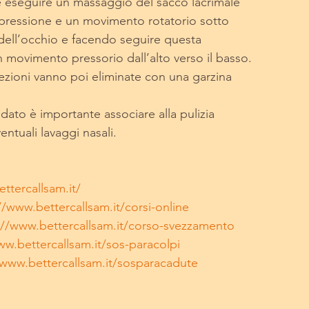
è utile eseguire un massaggio del sacco lacrimale
una pressione e un movimento rotatorio sotto
erno dell’occhio e facendo seguire questa
a un movimento pressorio dall’alto verso il basso.
 secrezioni vanno poi eliminate con una garzina
ddato è importante associare alla pulizia
i eventuali lavaggi nasali.
ttercallsam.it/
//www.bettercallsam.it/corsi-online
://www.bettercallsam.it/corso-svezzamento
ww.bettercallsam.it/sos-paracolpi
/www.bettercallsam.it/sosparacadute