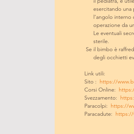
      il pediatra, 
      esercitando 
      l’angolo int
      operazione d
      Le eventuali
      sterile. 
 Se il bimbo è raffre
      degli occhiett
Link utili:
Sito :  
https://www.be
Corsi Online:  
https:
Svezzamento:  
https
Paracolpi:  
https://w
Paracadute:  
https:/